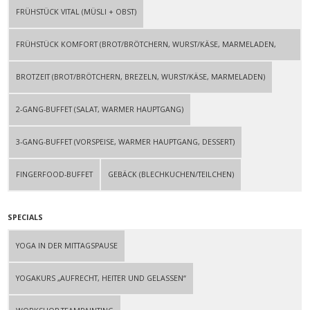
FRÜHSTÜCK VITAL (MÜSLI + OBST)
FRÜHSTÜCK KOMFORT (BROT/BRÖTCHERN, WURST/KÄSE, MARMELADEN,
MÜSLI/OBST, EI/SPECK)
BROTZEIT (BROT/BRÖTCHERN, BREZELN, WURST/KÄSE, MARMELADEN)
2-GANG-BUFFET (SALAT, WARMER HAUPTGANG)
3-GANG-BUFFET (VORSPEISE, WARMER HAUPTGANG, DESSERT)
FINGERFOOD-BUFFET
GEBÄCK (BLECHKUCHEN/TEILCHEN)
SPECIALS
YOGA IN DER MITTAGSPAUSE
YOGAKURS „AUFRECHT, HEITER UND GELASSEN“