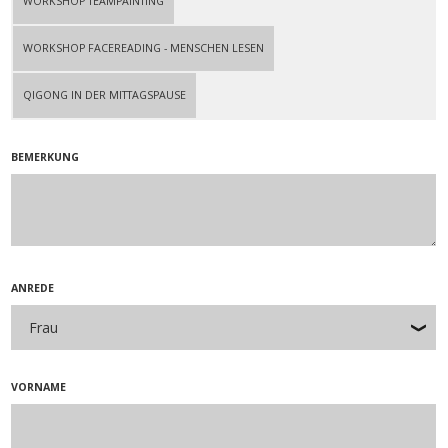
WORKSHOP TEAMPAINTING
WORKSHOP FACEREADING - MENSCHEN LESEN
QIGONG IN DER MITTAGSPAUSE
BEMERKUNG
ANREDE
VORNAME