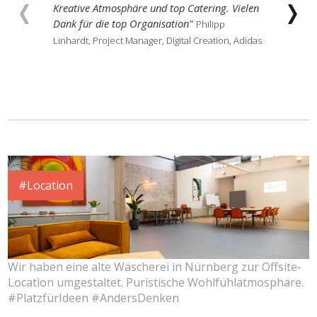
Kreative Atmosphäre und top Catering. Vielen
Meetin
Dank für die top Organisation"
erfris
Philipp
jedes 
Linhardt, Project Manager, Digital Creation, Adidas
provoz
Martin 
& Tech
#Location
Wir haben eine alte Wäscherei in Nürnberg zur Offsite-
Location umgestaltet. Puristische Wohlfühlatmosphäre.
#PlatzfürIdeen #AndersDenken