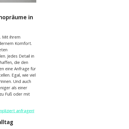
shopräume in
s. Mit ihrem
modernem Komfort.
eten
. Jedes Detail in
haffen, die den
en eine Anfrage für
len. Egal, wie viel
r*innen. Und auch
niger als einer
 zu Fuß oder mit
mpliziert anfragen!
lltag