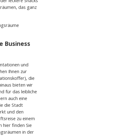
oder leckere Snacks
zräumen, das ganz
ungsräume
he Business
entationen und
hen Ihnen zur
tionskoffer), die
inaus bieten wir
 für das leibliche
ern auch eine
e die Stadt
rkt und den
ftsreise zu einem
 hier finden Sie
ngsräumen in der