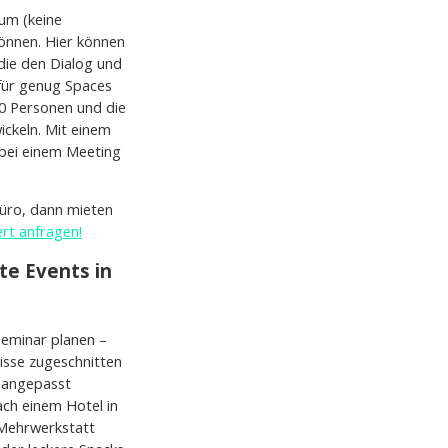
um (keine
können. Hier können
ie den Dialog und
für genug Spaces
30 Personen und die
ickeln. Mit einem
 bei einem Meeting
Büro, dann mieten
ert anfragen!
te Events in
Seminar planen –
nisse zugeschnitten
g angepasst
ach einem Hotel in
 Mehrwerkstatt