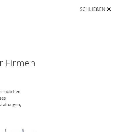
SCHLIEßEN
ür Firmen
er üblichen
ses
nstaltungen,