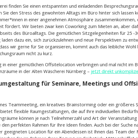
erei finden Sie einen entspannten und einladenden Besprechungsra
m Sie den Stress des gewohnten Alltags im Büro hinter sich lassen 
nehmer*innen in einer angenehmen Atmosphäre zusammenkommen, d
t fördert. Wir bieten zwar kein Coworking zum Mieten an, aber da
abseits des Büroalltags. Die gemütlichen Sitzgelegenheiten für 25 -
ng laden dazu ein, sich zurückzulehnen und neue Perspektiven zu entw
 dass wir gerne für Sie organisieren, kommt auch das leibliche Wohl
chungsraum nicht zu kurz.
 in einer gemütlichen Offsitelocation verbringen und mal nicht im 
enzräume in der Alten Wäscherei Nürnberg –
jetzt direkt unkomplizi
aumgestaltung für Seminare, Meetings und Offsi
leines Teammeeting, ein kreatives Brainstorming oder ein größeres 
bietet flexible Raumgestaltungen, die auf Ihre individuellen Bedürf
ingräume können je nach Teilnehmerzahl und Art der Veranstaltun
 den perfekten Rahmen für Ihre Ideen finden. Auch bei der Suche n
er geeigneten Location für ein Abendessen ist Ihnen das Team der