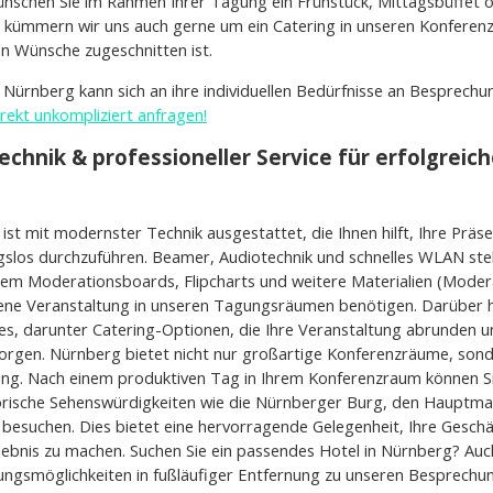
Wünschen Sie im Rahmen Ihrer Tagung ein Frühstück, Mittagsbüffet 
, kümmern wir uns auch gerne um ein Catering in unseren Konferen
len Wünsche zugeschnitten ist.
 Nürnberg kann sich an ihre individuellen Bedürfnisse an Besprech
irekt unkompliziert anfragen!
chnik & professioneller Service für erfolgreic
 ist mit modernster Technik ausgestattet, die Ihnen hilft, Ihre Präs
slos durchzuführen. Beamer, Audiotechnik und schnelles WLAN ste
em Moderationsboards, Flipcharts und weitere Materialien (Modera
gene Veranstaltung in unseren Tagungsräumen benötigen. Darüber h
s, darunter Catering-Optionen, die Ihre Veranstaltung abrunden und
orgen. Nürnberg bietet nicht nur großartige Konferenzräume, sond
ng. Nach einem produktiven Tag in Ihrem Konferenzraum können Si
orische Sehenswürdigkeiten wie die Nürnberger Burg, den Hauptma
 besuchen. Dies bietet eine hervorragende Gelegenheit, Ihre Geschä
lebnis zu machen. Suchen Sie ein passendes Hotel in Nürnberg? Auch
ngsmöglichkeiten in fußläufiger Entfernung zu unseren Besprechu