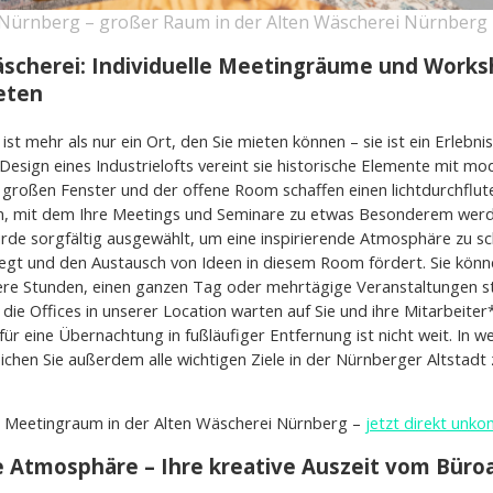
ürnberg – großer Raum in der Alten Wäscherei Nürnberg
Wäscherei: Individuelle Meetingräume und Work
eten
ist mehr als nur ein Ort, den Sie mieten können – sie ist ein Erlebni
 Design eines Industrielofts vereint sie historische Elemente mit 
großen Fenster und der offene Room schaffen einen lichtdurchflut
 mit dem Ihre Meetings und Seminare zu etwas Besonderem werden
de sorgfältig ausgewählt, um eine inspirierende Atmosphäre zu sc
regt und den Austausch von Ideen in diesem Room fördert. Sie könn
re Stunden, einen ganzen Tag oder mehrtägige Veranstaltungen stel
 die Offices in unserer Location warten auf Sie und ihre Mitarbeite
ür eine Übernachtung in fußläufiger Entfernung ist nicht weit. In we
ichen Sie außerdem alle wichtigen Ziele in der Nürnberger Altstadt
n Meetingraum in der Alten Wäscherei Nürnberg –
jetzt direkt unko
e Atmosphäre – Ihre kreative Auszeit vom Büroa