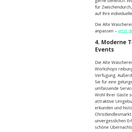
gerne behilflich. 
für Zwischendurch
auf Ihre individuel
Die Alte Wäscherei
anpassen –
jetzt d
4. Moderne Te
Events
Die Alte Wäscherei
Workshops reibung
Verfügung. Außerd
Sie für eine gelun
umfassende Service
Wohl Ihrer Gäste s
attraktive Umgebu
erkunden und hist
Christkindlesmarkt
unvergesslichen Er
schöne Übernachtu